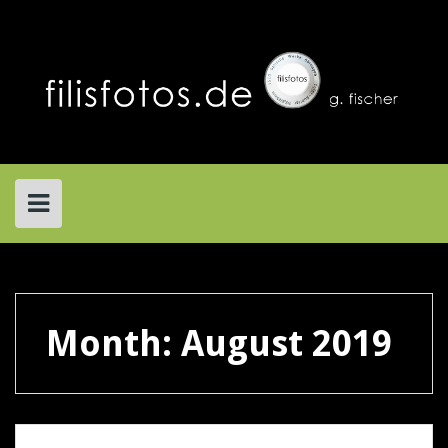
Skip
to
content
Month:
August 2019