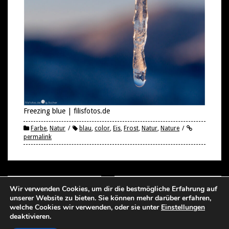
Freezing blue | filisfotos.de
Farbe
,
Natur
blau
,
color
,
Eis
,
Frost
,
Natur
,
Nature
permalink
Post
Wir verwenden Cookies, um dir die bestmögliche Erfahrung auf
SNOW MINIMALISM
14 – 43 | FILISFOTOS.DE
unserer Website zu bieten. Sie können mehr darüber erfahren,
navigation
welche Cookies wir verwenden, oder sie unter
Einstellungen
deaktivieren.