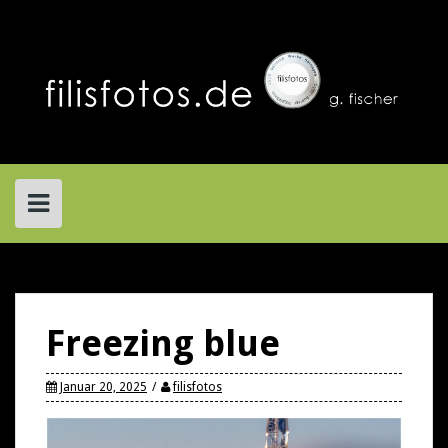
Skip
to
content
Freezing blue
Januar 20, 2025
filisfotos