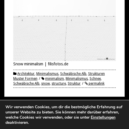
Snow minimalism | filisfotos.de
Architektur
,
Minimalismus
,
Schwäbische Alb
,
Strukturen
Muster Formen
minimalism
,
Minimalismus
,
Schnee
,
Schwäbische Alb
,
snow
,
structure
,
Struktur
permalink
Wir verwenden Cookies, um dir die bestmögliche Erfahrung auf
Post
unserer Website zu bieten. Sie können mehr darüber erfahren,
BRASS IN THE CITY
FREEZING BLUE
welche Cookies wir verwenden, oder sie unter
Einstellungen
navigation
deaktivieren.