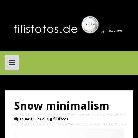
Skip
to
content
Snow minimalism
Januar 11, 2025
filisfotos